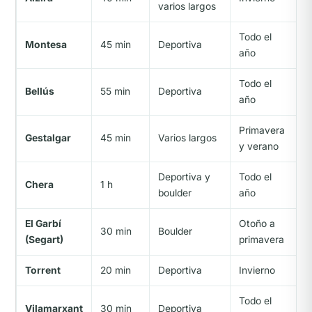
varios largos
Todo el
Montesa
45 min
Deportiva
año
Todo el
Bellús
55 min
Deportiva
año
Primavera
Gestalgar
45 min
Varios largos
y verano
Deportiva y
Todo el
Chera
1 h
boulder
año
El Garbí
Otoño a
30 min
Boulder
(Segart)
primavera
Torrent
20 min
Deportiva
Invierno
Todo el
Vilamarxant
30 min
Deportiva