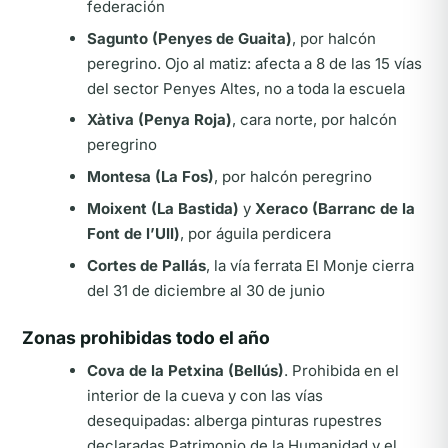
federación
Sagunto (Penyes de Guaita)
, por halcón
peregrino. Ojo al matiz: afecta a 8 de las 15 vías
del sector Penyes Altes, no a toda la escuela
Xàtiva (Penya Roja)
, cara norte, por halcón
peregrino
Montesa (La Fos)
, por halcón peregrino
Moixent (La Bastida)
y
Xeraco (Barranc de la
Font de l’Ull)
, por águila perdicera
Cortes de Pallás
, la vía ferrata El Monje cierra
del 31 de diciembre al 30 de junio
Zonas prohibidas todo el año
Cova de la Petxina (Bellús)
. Prohibida en el
interior de la cueva y con las vías
desequipadas: alberga pinturas rupestres
declaradas Patrimonio de la Humanidad y el