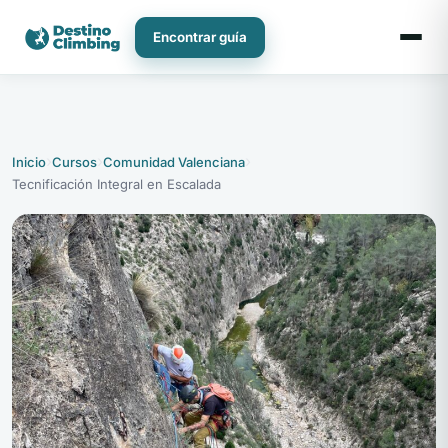
Ir
al
Encontrar guía
contenido
›
›
›
Inicio
Cursos
Comunidad Valenciana
Tecnificación Integral en Escalada