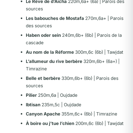
Le Réve de d’Aicha
220m,6a+ (6a) | Parois des
sources
Les babouches de Mostafa
270m,6a+ | Parois
des sources
Haben oder sein
240m,6b+ (6b) | Parois de la
cascade
Au nom de la Réforme
300m,6c (6b) | Tawjdat
L’allumeur du rive berbère
320m,6b+ (6a+) |
Timrazine
Belle et berbère
330m,6b+ (6b) | Parois des
sources
Pilier
250m,6a | Oujdade
Ibtisan
235m,5c | Oujdade
Canyon Apache
355m,6c+ (6b) | Timrazine
À boire ou j’tue l’chien
200m,6c (6b) | Tawjdat