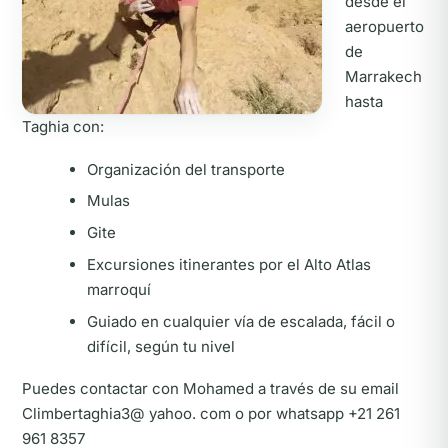
desde el
aeropuerto
de
Marrakech
hasta
Taghia con:
Organización del transporte
Mulas
Gite
Excursiones itinerantes por el Alto Atlas
marroquí
Guiado en cualquier vía de escalada, fácil o
difícil, según tu nivel
Puedes contactar con Mohamed a través de su email
Climbertaghia3@ yahoo. com o por whatsapp +21 261
961 8357