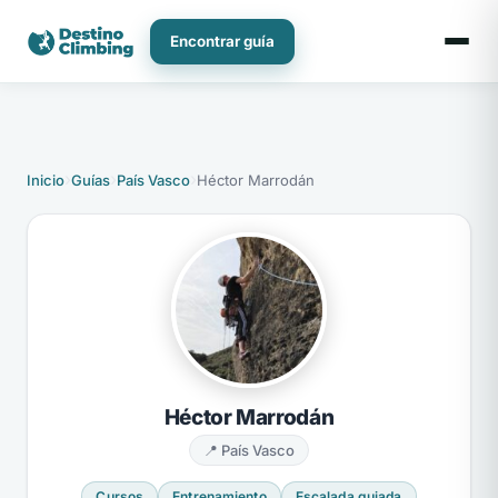
Ir
al
Encontrar guía
contenido
›
›
›
Inicio
Guías
País Vasco
Héctor Marrodán
Héctor Marrodán
📍 País Vasco
Cursos
Entrenamiento
Escalada guiada