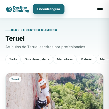
Ir
al
Encontrar guía
contenido
BLOG DE DESTINO CLIMBING
Teruel
Artículos de Teruel escritos por profesionales.
Todo
Guía de escalada
Maniobras
Material
Manua
Teruel