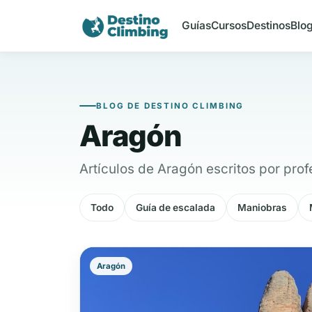
Ir
al
Guías
Cursos
Destinos
Blo
contenido
BLOG DE DESTINO CLIMBING
Aragón
Artículos de Aragón escritos por prof
Todo
Guía de escalada
Maniobras
Aragón