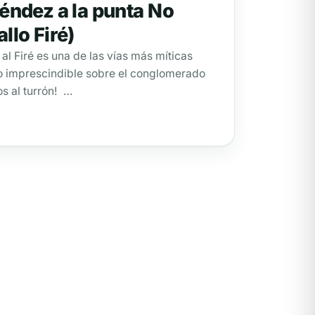
éndez a la punta No
llo Firé)
l Firé es una de las vías más míticas
co imprescindible sobre el conglomerado
os al turrón! …