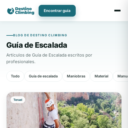
Ir
al
Encontrar guía
contenido
BLOG DE DESTINO CLIMBING
Guía de Escalada
Artículos de Guía de Escalada escritos por
profesionales.
Todo
Guía de escalada
Maniobras
Material
Manua
Teruel